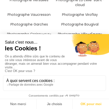
Photographe Versailles
Photographe La celle-saint-
cloud
Photographe Vaucresson
Photographe Viroflay
Photographe Garches
Photographe Bougival
Photographe Croissy-sur-
Photographe Ville-d'avray
seine
Photographe Saint-cyr-
l'ecole
Photographe Vélizy-
Photographe Marly-le-roi
villacoublay
Photographe Fontenay-le-
fleury
Photographe Sèvres
Photographe Chaville
Photographe Chatou
Photographe Saint-cloud
Photographe Jouy-en-josas
Photographe Guyancourt