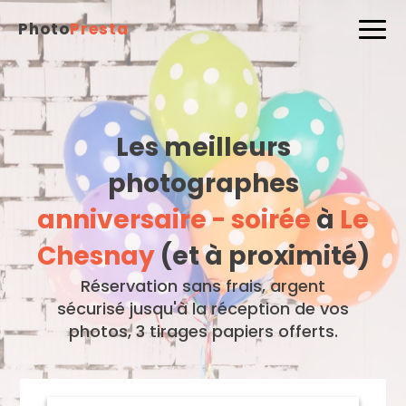
Photo
Presta
Les meilleurs
photographes
anniversaire - soirée
à
Le
Chesnay
(et à proximité)
Réservation sans frais, argent
sécurisé jusqu'à la réception de vos
photos, 3 tirages papiers offerts.