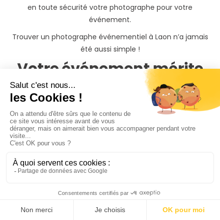
en toute sécurité votre photographe pour votre
événement.
Trouver un photographe événementiel à Laon n’a jamais
été aussi simple !
Votre événement mérite
les plus belles photos
Grâce à notre prestataire de paiement Stripe, la
réservation de votre séance photo événementiel à
Laon(02) est totalement sécurisée sur PhotoPresta.
Les tarifs présents sur les pages des photographes sont des
tarifs décidés par les photographes eux-mêmes. Des frais
de déplacements peuvent s'appliquer en fonction du lieu
dans lequel vous souhaitez réaliser votre shooting photo
événementiel à Laon(02). Le montant des frais de
déplacements est toujours visible sur votre devis