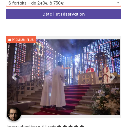
6 forfaits - de 240€ à 750€
Détail et réservation
PREMIUM PLUS
Jean-sebastien
- 44 avis