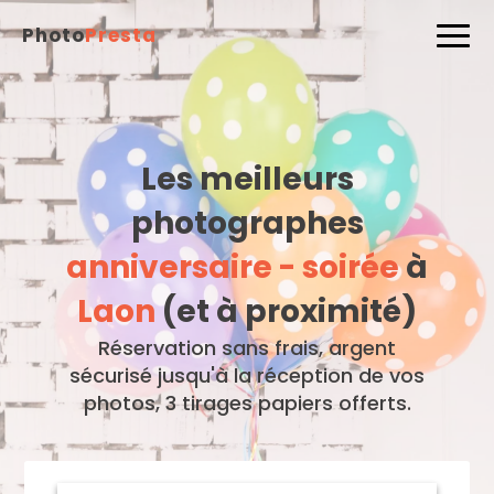
Photo
Presta
Les meilleurs
photographes
anniversaire - soirée
à
Laon
(et à proximité)
Réservation sans frais, argent
sécurisé jusqu'à la réception de vos
photos, 3 tirages papiers offerts.