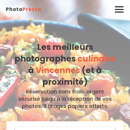
Photo
Presta
Les meilleurs
photographes
culinaire
à
Vincennes
(et à
proximité)
Réservation sans frais, argent
sécurisé jusqu'à la réception de vos
photos, 3 tirages papiers offerts.