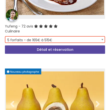
Yufeng
- 72 avis
Culinaire
5 forfaits - de 165€ à 515€
Détail et réservation
Nouveau photographe
PREMIUM PLUS