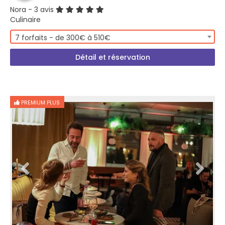
Nora
- 3 avis
Culinaire
7 forfaits - de 300€ à 510€
Détail et réservation
PREMIUM PLUS