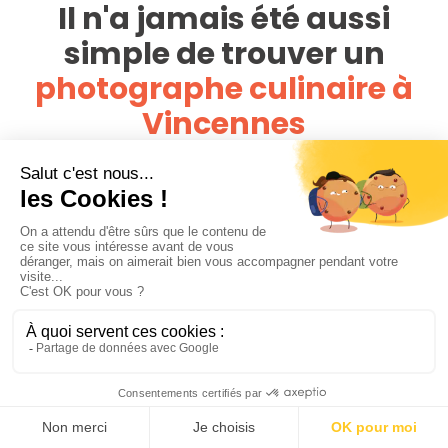
Il n'a jamais été aussi
simple de trouver un
photographe culinaire à
Vincennes
Avec un réseau de plus de 4 000 photographes,
PhotoPresta est présent dans toute la France. Cherchez,
comparez parmi toutes les offres disponibles autour du lieu
de votre plat et évitez de payer des frais de déplacements.
Regardez les portfolios des photographes et assurez-vous
que leur style est en adéquation avec vos attentes.
Assurez-vous aussi que le coût des services du
photographe est en adéquation avec votre budget. Lisez
les commentaires et les avis des clients, cela peut vous
donner une idée de la qualité du travail du photographe et
de la façon dont il gère les clients. Contactez enfin les