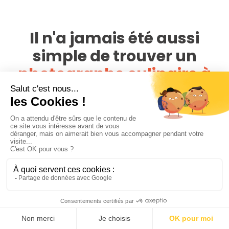
Il n'a jamais été aussi
simple de trouver un
photographe culinaire à
Montreuil
Avec un réseau de plus de 4 000 photographes,
PhotoPresta est présent dans toute la France. Cherchez,
comparez parmi toutes les offres disponibles autour du lieu
de votre plat et évitez de payer des frais de déplacements.
Regardez les portfolios des photographes et assurez-vous
que leur style est en adéquation avec vos attentes.
Assurez-vous aussi que le coût des services du
photographe est en adéquation avec votre budget. Lisez
les commentaires et les avis des clients, cela peut vous