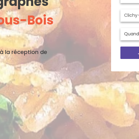
ographes
ous-Bois
'à la réception de