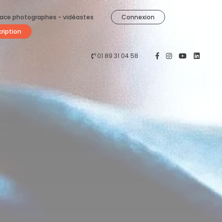
ace photographes - vidéastes
Connexion
cription
01 89 31 04 58