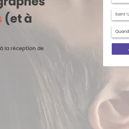
ographes
s
(et à
'à la réception de