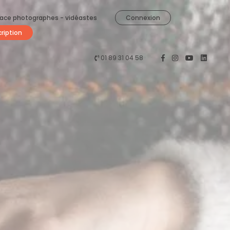
ace photographes - vidéastes
Connexion
cription
01 89 31 04 58