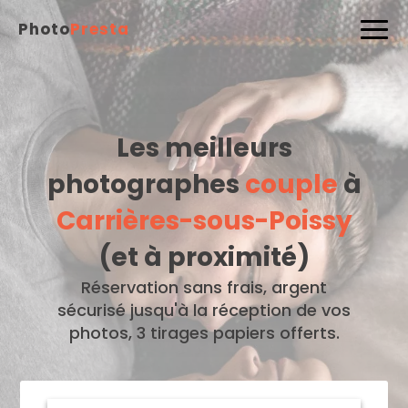
Photo
Presta
Les meilleurs
photographes
couple
à
Carrières-sous-Poissy
(et à proximité)
Réservation sans frais, argent
sécurisé jusqu'à la réception de vos
photos, 3 tirages papiers offerts.