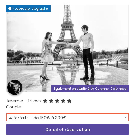
Nouveau photographe
PREMIUM PLUS
Également en studio à La Garenne-Colombes
Jeremie
- 14 avis
Couple
4 forfaits - de 150€ à 300€
Détail et réservation