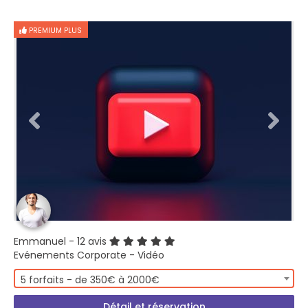
PREMIUM PLUS
Emmanuel
- 12 avis
Evénements Corporate - Vidéo
5 forfaits - de 350€ à 2000€
Détail et réservation