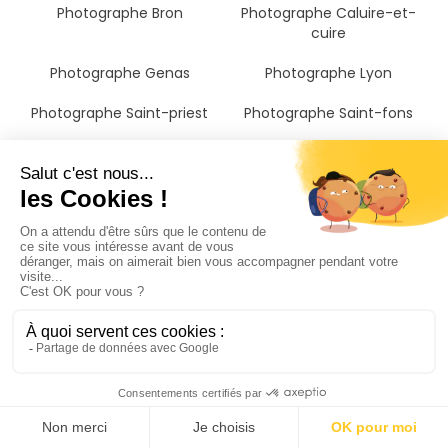
Photographe Bron
Photographe Caluire-et-
cuire
Photographe Genas
Photographe Lyon
Photographe Saint-priest
Photographe Saint-fons
Photographe Sainte-foy-lès-
Photographe Tassin-la-
lyon
demi-lune
Photographe Vénissieux
Photographe Oullins
Photographe Pierre-bénite
Photographe Mions
Photographe Écully
Photographe Corbas
Photographe Francheville
Photographe Feyzin
Photographe Saint-genis-
Photographe Dardilly
laval
Photographe Irigny