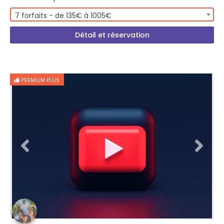
7 forfaits - de 135€ à 1005€
Détail et réservation
PREMIUM PLUS