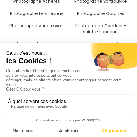
Photographe Achères
Photographe Sartrouville
Photographe Le chesnay
Photographe Garches
Photographe Vaucresson
Photographe Conflans-
sainte-honorine
Photographe Bezons
Photographe Andrésy
Photographe Villepreux
Photographe Fontenay-le-
fleury
Photographe Puteaux
Photographe Suresnes
Photographe Chanteloup-
Photographe Ville-d'avray
les-vignes
Photographe Saint-cloud
Photographe La garenne-
Photographe Montigny-lès-
colombes
cormeilles
Photographe Colombes
Photographe Vernouillet