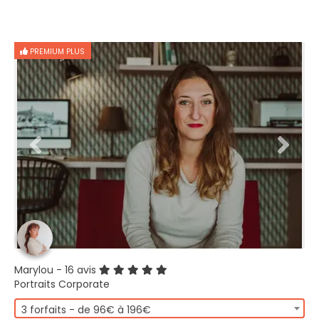
PREMIUM PLUS
Marylou
- 16 avis
Portraits Corporate
3 forfaits - de 96€ à 196€