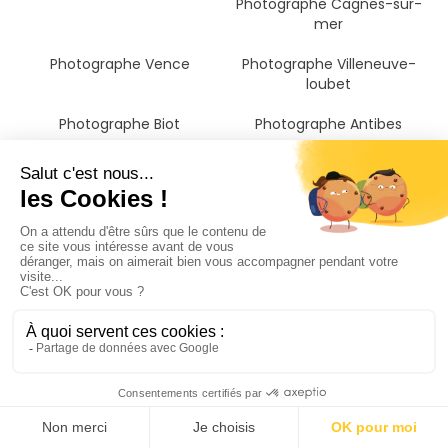
Photographe Cagnes-sur-
mer
Photographe Vence
Photographe Villeneuve-
loubet
Photographe Biot
Photographe Antibes
Photographe Vallauris
Photographe Valbonne
Photographe Mougins
Photographe Le cannet
Photographe Mouans-
Photographe Cannes
sartoux
Photographe Grasse
Photographe Mandelieu-la-
Photographe Saint-raphaël
napoule
Photographe Fréjus
Photographe Roquebrune-
Photographe Sainte-maxime
sur-argens
Photographe La Trinité