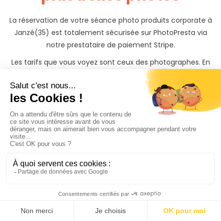
La réservation de votre séance photo produits corporate à
Janzé(35) est totalement sécurisée sur PhotoPresta via
notre prestataire de paiement Stripe.
Les tarifs que vous voyez sont ceux des photographes. En
fonction du lieu auquel vous souhaitez réaliser votre
shooting photo produits corporate à Janzé(35), et du lieu
où réside le photographe que vous contactez, des frais de
déplacements peuvent s’appliquer, mais ils sont
clairement détaillés dans votre devis.
Les photographes peuvent également vous proposer des
options, telles qu’un album de photo, ou des tirages papiers
pour garder une trace indélébile et de beaux souvenirs de
votre shooting photo produits corporate à Janzé(35).
Quelque soit votre besoin de shooting photo (séminaire,
team-building, portraits, colloque, etc...), vous trouverez
votre bonheur sur PhotoPresta !