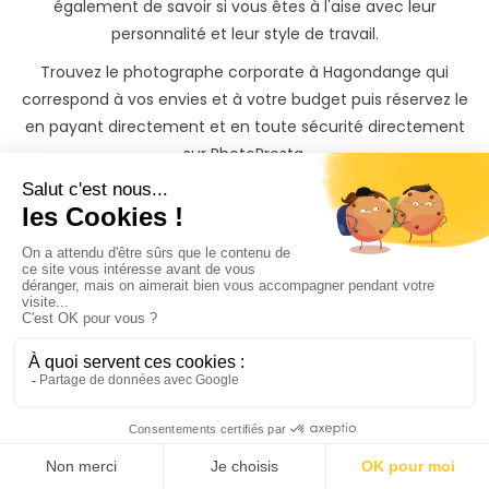
également de savoir si vous êtes à l'aise avec leur
personnalité et leur style de travail.
Trouvez le photographe corporate à Hagondange qui
correspond à vos envies et à votre budget puis réservez le
en payant directement et en toute sécurité directement
sur PhotoPresta.
Trouver un photographe corporate à Hagondange n’a
jamais été aussi simple !
Votre entreprise mérite
les
plus belles photos
La réservation de votre séance photo produits corporate à
Hagondange(57) est totalement sécurisée sur PhotoPresta
via notre prestataire de paiement Stripe.
Les tarifs que vous voyez sont ceux des photographes. En
fonction du lieu auquel vous souhaitez réaliser votre