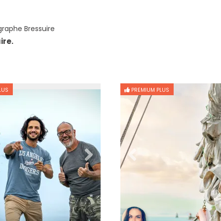
raphe Bressuire
ire.
LUS
PREMIUM PLUS