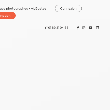
ace photographes - vidéastes
Connexion
cription
01 89 31 04 58