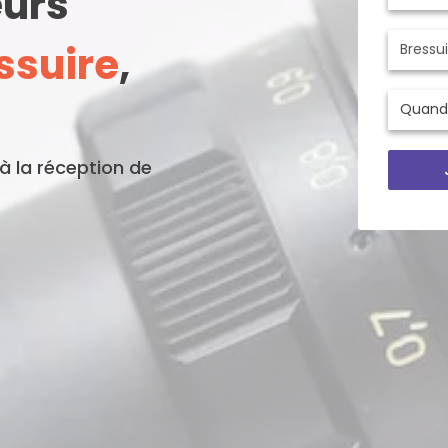
eurs
ssuire
,
'à la réception de