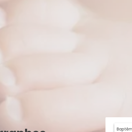
Baptê