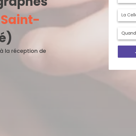
ographes
-Saint-
é)
'à la réception de