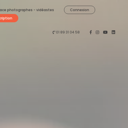
ace photographes - vidéastes
Connexion
cription
01 89 31 04 58