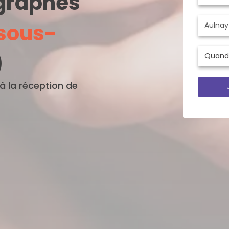
ographes
sous-
)
'à la réception de