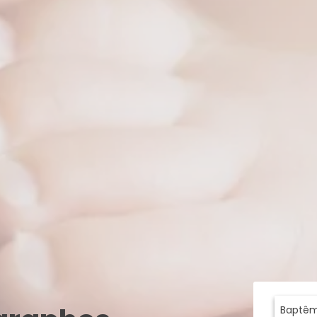
Baptê