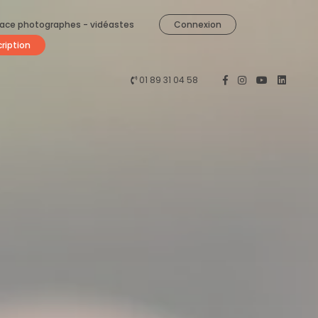
ace photographes - vidéastes
Connexion
cription
01 89 31 04 58