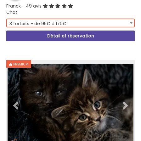
Franck
- 49 avis
Chat
3 forfaits - de 95€ à 170€
Détail et réservation
PREMIUM