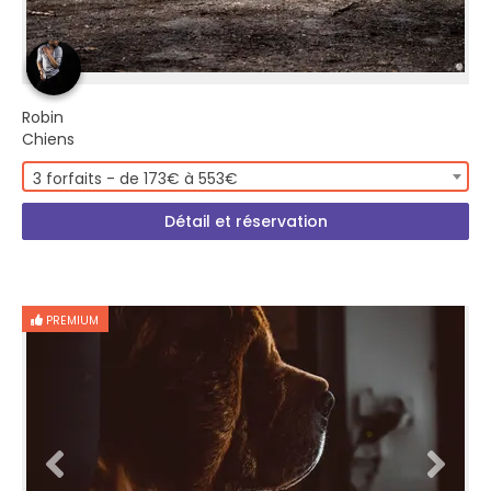
Robin
Chiens
3 forfaits - de 173€ à 553€
Détail et réservation
PREMIUM