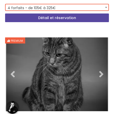
4 forfaits - de 105€ à 325€
Détail et réservation
PREMIUM