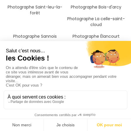
Photographe Saint-leu-la-
Photographe Bois-d'arcy
forêt
Photographe La celle-saint-
cloud
Photographe Sannois
Photographe Élancourt
Photographe Rueil-
Photographe Argenteuil
malmaison
Photographe L'isle-adam
Photographe Le chesnay
Photographe Trappes
Photographe Ermont
Photographe Saint-cyr-
l'ecole
Photographe Maurepas
Photographe Colombes
Photographe Meulan
Photographe Yvelines