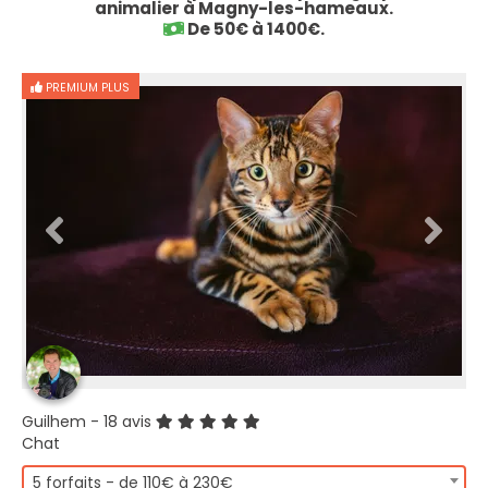
animalier à Magny-les-hameaux.
De 50€ à 1400€.
PREMIUM PLUS
Guilhem
- 18 avis
Chat
5 forfaits - de 110€ à 230€