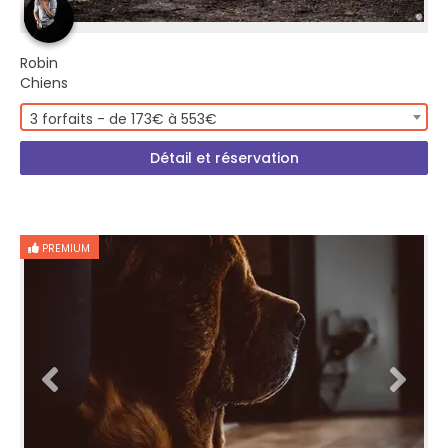
Robin
Chiens
3 forfaits - de 173€ à 553€
Détail et réservation
PREMIUM