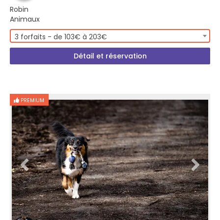
Robin
Animaux
3 forfaits - de 103€ à 203€
Détail et réservation
PREMIUM