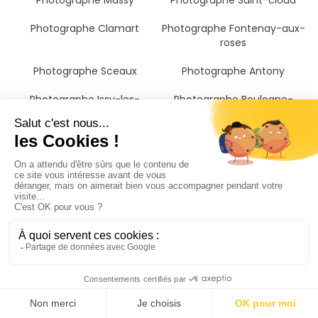
Photographe Massy
Photographe Saint-cloud
Photographe Clamart
Photographe Fontenay-aux-
roses
Photographe Sceaux
Photographe Antony
Photographe Issy-les-
Photographe Boulogne-
moulineaux
billancourt
Photographe Chilly-mazarin
Photographe Châtillon
Photographe Longjumeau
Photographe Chatou
Photographe Fresnes
Photographe Saint-germain-
en-laye
Photographe Bagneux
Photographe Le pecq
Photographe Le vésinet
Photographe Bourg-la-reine
Photographe Puteaux
Photographe Suresnes