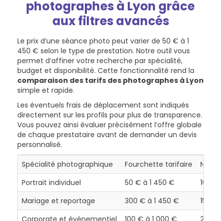
photographes à Lyon grâce
aux filtres avancés
Le prix d’une séance photo peut varier de 50 € à 1
450 € selon le type de prestation. Notre outil vous
permet d’affiner votre recherche par spécialité,
budget et disponibilité. Cette fonctionnalité rend la
comparaison des tarifs des photographes à Lyon
simple et rapide.
Les éventuels frais de déplacement sont indiqués
directement sur les profils pour plus de transparence.
Vous pouvez ainsi évaluer précisément l’offre globale
de chaque prestataire avant de demander un devis
personnalisé.
Spécialité photographique
Fourchette tarifaire
Nombr
Portrait individuel
50 € à 1 450 €
108+
Mariage et reportage
300 € à 1 450 €
150+
Corporate et événementiel
100 € à 1 000 €
200+