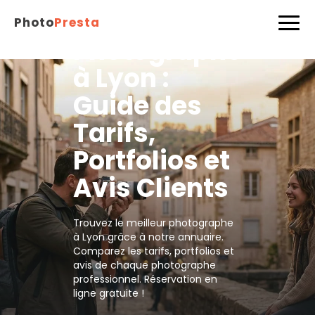
Photo
Presta
Photographe
à Lyon :
Guide des
Tarifs,
Portfolios et
Avis Clients
Trouvez le meilleur photographe
à Lyon grâce à notre annuaire.
Comparez les tarifs, portfolios et
avis de chaque photographe
professionnel. Réservation en
ligne gratuite !