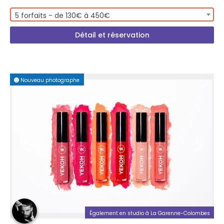
5 forfaits - de 130€ à 450€
Détail et réservation
Nouveau photographe
PREMIUM PLUS
Également en studio à La Garenne-Colombes