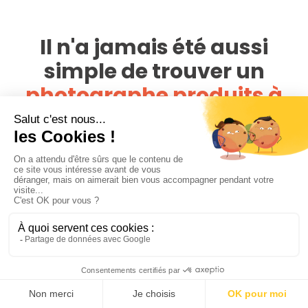
Il n'a jamais été aussi
simple de trouver un
photographe produits à
Stains
PhotoPresta rassemble plus de 4 000 photographes à
travers la France. En 1 clic, comparez toutes les offres
disponibles autour du lieu de votre produit pour ne payer
aucun frais de déplacements, et trouvez le photographe
produits à Stains qui correspond à vos envies et à votre
budget
Pour bien comparer les offers des photographes sur
PhotoPresta, nous vous conseillons avant tout de regarder
les portfolios des photographes et assurez-vous que leur