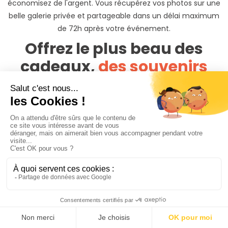
économisez de l'argent. Vous récupérez vos photos sur une
belle galerie privée et partageable dans un délai maximum
de 72h après votre événement.
Offrez le plus beau des
cadeaux,
des souvenirs
Vous souhaitez offrir un shooting produits packshots à
Francheville(69) ?
Découvrez nos cartes cadeaux PhotoPresta du montant de
votre choix, valables sur tout le site PhotoPresta pendant 1
an. Le cadeau qui laisse la liberté au bénéficiaire de choisir
son shooting.
Vous pouvez aussi offrir un shooting produits packshots à
Francheville(69) clé en mains. Vous construisez le pack à
offrir et nous nous occupons du reste. Le bénéficiaire
n'aura qu'un code à rentrer pour activer son cadeau.