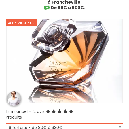
à Francheville.
De 65€ à 800€.
PREMIUM PLUS
Emmanuel
- 12 avis
Produits
6 forfaits - de 80€ à 630€