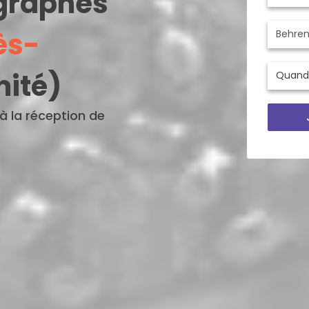
ographes
ès-
mité)
'à la réception de