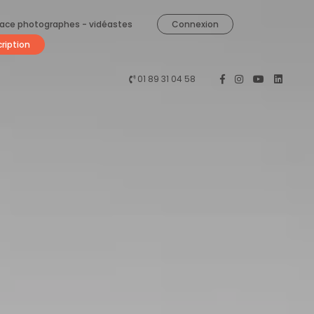
ace photographes - vidéastes
Connexion
cription
01 89 31 04 58