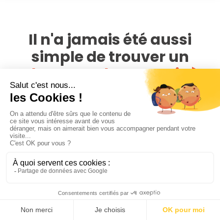
Il n'a jamais été aussi
simple de trouver un
photographe portrait à
Suresnes
Avec un réseau de plus de 4 000 photographes,
PhotoPresta est présent dans toute la France. Cherchez,
comparez parmi toutes les offres disponibles autour du lieu
de votre portrait et évitez de payer des frais de
déplacements.
Regardez les portfolios des photographes et assurez-vous
que leur style est en adéquation avec vos attentes.
Assurez-vous aussi que le coût des services du
photographe est en adéquation avec votre budget. Lisez