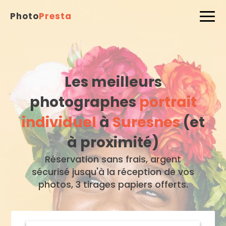
Photo
Presta
Les meilleurs
photographes
portrait
individuel
à
Suresnes
(et
à proximité)
Réservation sans frais, argent
sécurisé jusqu'à la réception de vos
photos, 3 tirages papiers offerts.