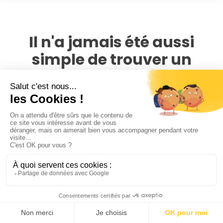
Il n'a jamais été aussi
simple de trouver un
photographe portrait à
Saint-Cloud
PhotoPresta rassemble plus de 4 000 photographes à
travers la France. En 1 clic, comparez toutes les offres
disponibles autour du lieu de votre portrait pour ne payer
aucun frais de déplacements, et trouvez le photographe
portrait à Saint-Cloud qui correspond à vos envies et à
votre budget
Pour bien comparer les offers des photographes sur
PhotoPresta, nous vous conseillons avant tout de regarder