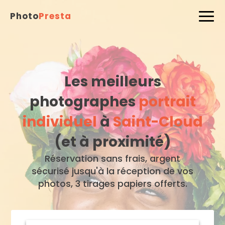
Photo
Presta
Les meilleurs
photographes
portrait
individuel
à
Saint-Cloud
(et à proximité)
Réservation sans frais, argent
sécurisé jusqu'à la réception de vos
photos, 3 tirages papiers offerts.