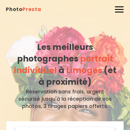
Photo
Presta
Les meilleurs
photographes
portrait
individuel
à
Limoges
(et
à proximité)
Réservation sans frais, argent
sécurisé jusqu'à la réception de vos
photos, 3 tirages papiers offerts.