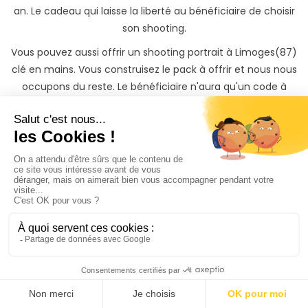
an. Le cadeau qui laisse la liberté au bénéficiaire de choisir
son shooting.
Vous pouvez aussi offrir un shooting portrait à Limoges(87)
clé en mains. Vous construisez le pack à offrir et nous nous
occupons du reste. Le bénéficiaire n'aura qu'un code à
rentrer pour activer son cadeau.
Vous êtes une entreprise et vous souhaitez offrir un
shooting portrait à Limoges(87) ? Offrez avec PhotoPresta
des souvenirs à vos clients, collaborateurs, fournisseurs
Vous êtes plusieurs à vouloir offrir un shooting photo ou
une carte cadeau à l’un de vos proches ? Nous mettons à
votre disposition la cagnotte PhotoPresta, un moyen
simple et sécurisé de collecter l’argent des différentes
personnes qui souhaitent participer à ce superbe cadeau !