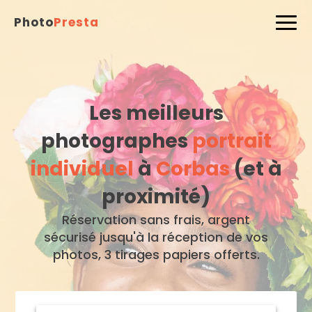
Photo
Presta
Les meilleurs
photographes
portrait
individuel
à
Corbas
(et à
proximité)
Réservation sans frais, argent
sécurisé jusqu'à la réception de vos
photos, 3 tirages papiers offerts.