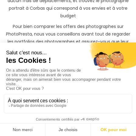
aucun frais de déplacements, et trouvez le photographe
portrait à Corbas qui correspond à vos envies et à votre
budget
Pour bien comparer les offers des photographes sur
PhotoPresta, nous vous conseillons avant tout de regarder
les portfolios des photographes et assurez-vous que leur
style est en adéquation avec vos attentes. Lisez ensuite les
commentaires et les avis des clients sur PhotoPresta. Ceci
vous donnera une idée de la qualité du travail du
photographe et de la façon dont il gère les clients.
Une fois votre choix fait, il ne vous reste ensuite qu’à
discuter avec le photographe portrait à Corbas que vous
avez sélectionné, et à réserver en toute simplicité et en
toute sécurité votre photographe pour votre portrait.
Trouver un photographe portrait à Corbas n’a jamais été
aussi simple !
Votre portrait mérite
les