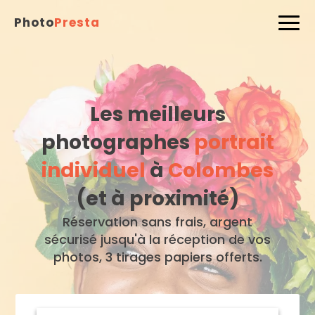
Photo
Presta
Les meilleurs
photographes
portrait
individuel
à
Colombes
(et à proximité)
Réservation sans frais, argent
sécurisé jusqu'à la réception de vos
photos, 3 tirages papiers offerts.