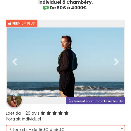
individuel à Chambéry.
De 50€ à 4000€.
PREMIUM PLUS
Également en studio à Francheville
Laetitia
- 26 avis
Portrait Individuel
7 forfaits - de 180€ à 580€