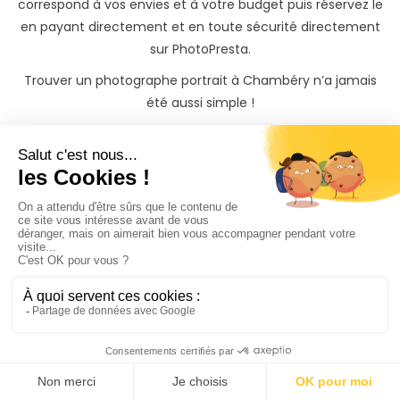
correspond à vos envies et à votre budget puis réservez le
en payant directement et en toute sécurité directement
sur PhotoPresta.
Trouver un photographe portrait à Chambéry n’a jamais
été aussi simple !
Votre portrait mérite
les
plus belles photos
Grâce à notre prestataire de paiement Stripe, la
réservation de votre séance photo portrait à
Chambéry(73) est totalement sécurisée sur PhotoPresta.
Les tarifs présents sur les pages des photographes sont des
tarifs décidés par les photographes eux-mêmes. Des frais
de déplacements peuvent s'appliquer en fonction du lieu
dans lequel vous souhaitez réaliser votre shooting photo
portrait à Chambéry(73). Le montant des frais de