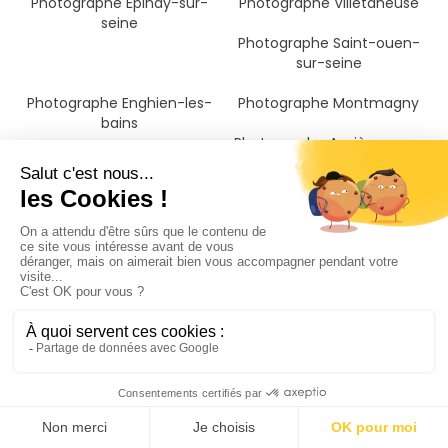
Photographe Épinay-sur-
Photographe Villetaneuse
seine
Photographe Saint-ouen-
sur-seine
Photographe Enghien-les-
Photographe Montmagny
bains
Photographe Asnières-sur-
seine
Photographe Aubervilliers
Photographe La courneuve
Photographe Stains
Photographe Pierrefitte-sur-
seine
Photographe Clichy
Photographe Levallois-perret
Photographe Saint-gratien
Photographe Bois-colombes
Photographe Deuil-la-barre
Photographe Groslay
Photographe Soisy-sous-
Photographe Le bourget
montmorency