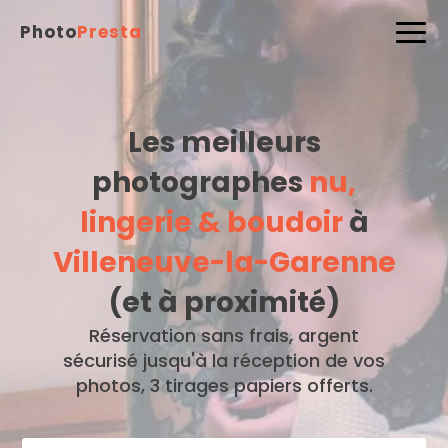
Photo
Presta
Les meilleurs
photographes
nu,
lingerie & boudoir
à
Villeneuve-la-Garenne
(et à proximité)
Réservation sans frais, argent
sécurisé jusqu'à la réception de vos
photos, 3 tirages papiers offerts.