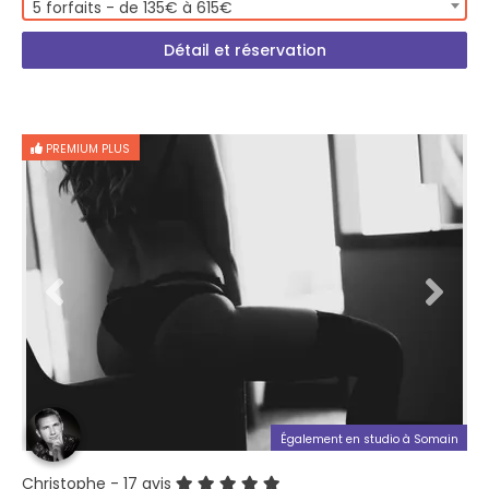
5 forfaits - de 135€ à 615€
Détail et réservation
PREMIUM PLUS
Également en studio à Somain
Christophe
- 17 avis