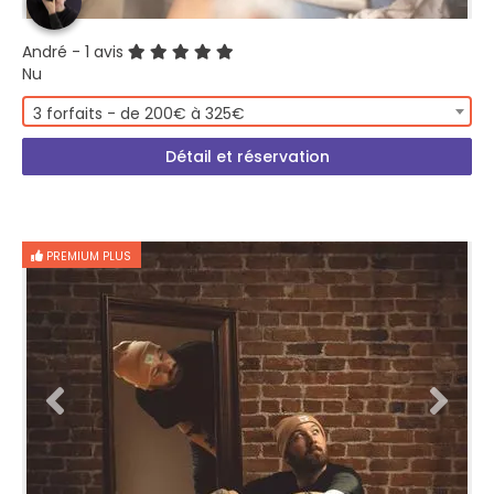
André
- 1 avis
Nu
3 forfaits - de 200€ à 325€
Détail et réservation
PREMIUM PLUS