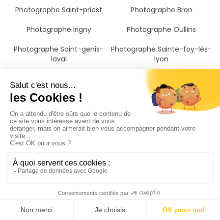
Photographe Saint-priest
Photographe Bron
Photographe Irigny
Photographe Oullins
Photographe Saint-genis-
Photographe Sainte-foy-lès-
laval
lyon
Photographe Mions
Photographe Villeurbanne
Photographe Lyon
Photographe Francheville
Photographe Chaponost
Photographe Chassieu
Photographe Décines-
Photographe Brignais
charpieu
Photographe Tassin-la-
demi-lune
Photographe Vaulx-en-velin
Photographe Écully
Photographe Genas
Photographe Caluire-et-
cuire