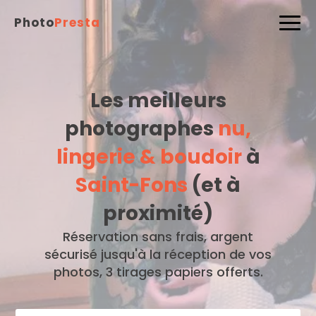
Photo
Presta
Les meilleurs
photographes
nu,
lingerie & boudoir
à
Saint-Fons
(et à
proximité)
Réservation sans frais, argent
sécurisé jusqu'à la réception de vos
photos, 3 tirages papiers offerts.