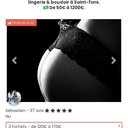
lingerie & boudoir à Saint-fons.
De 50€ à 1200€.
PREMIUM PLUS
Sébastien
- 37 avis
Nu
3 forfaits - de 120€ à 170€