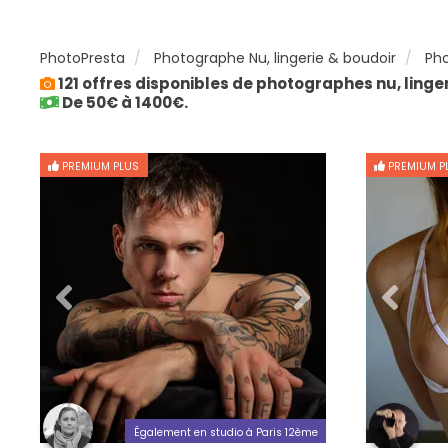
PhotoPresta
Photographe Nu, lingerie & boudoir
Pho
121 offres disponibles de photographes nu, linge
De 50€ à 1400€.
PREMIUM PLUS
PREMIUM P
Également en studio à Paris 12ème