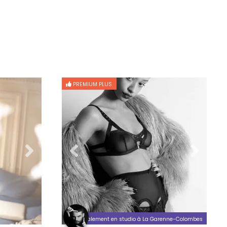
PREMIUM PLUS
Également en studio à La Garenne-Colombes