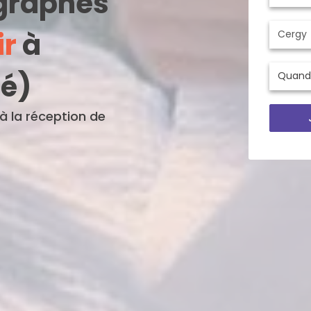
ographes
ir
à
té)
'à la réception de