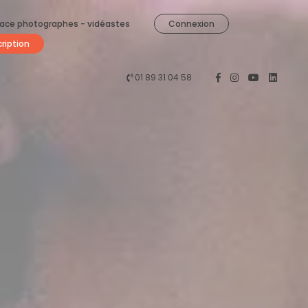
ace photographes - vidéastes
Connexion
cription
01 89 31 04 58