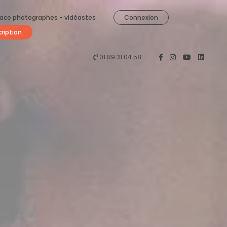
ace photographes - vidéastes
Connexion
cription
01 89 31 04 58