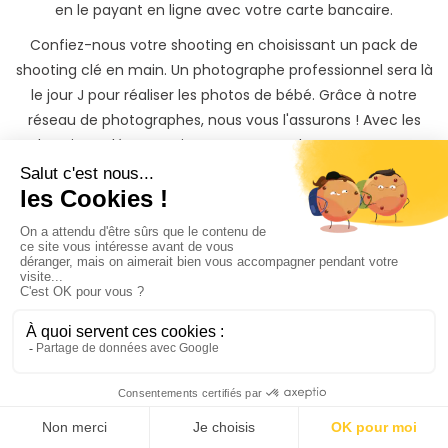
en le payant en ligne avec votre carte bancaire.
Confiez-nous votre shooting en choisissant un pack de
shooting clé en main. Un photographe professionnel sera là
le jour J pour réaliser les photos de bébé. Grâce à notre
réseau de photographes, nous vous l'assurons ! Avec les
shootings clés en main, vous gagnez du temps et vous
économisez de l'argent. Vous récupérez vos photos sur une
belle galerie privée et partageable dans un délai maximum
de 72h après votre événement.
Offrez le plus beau des
cadeaux,
des souvenirs
Vous souhaitez offrir un shooting bébé à Dole(39) ?
Découvrez nos cartes cadeaux PhotoPresta du montant de
votre choix, valables sur tout le site PhotoPresta pendant 1
an. Le cadeau qui laisse la liberté au bénéficiaire de choisir