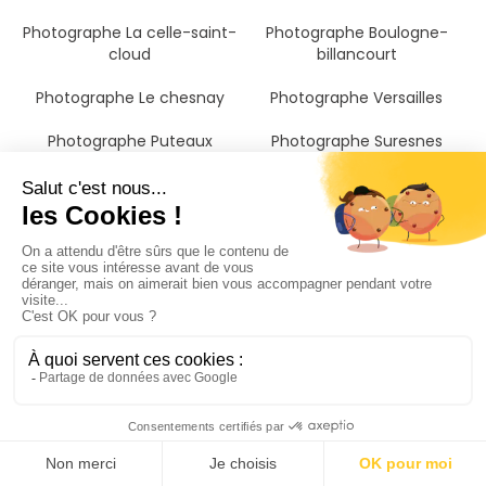
Photographe La celle-saint-
Photographe Boulogne-
cloud
billancourt
Photographe Le chesnay
Photographe Versailles
Photographe Puteaux
Photographe Suresnes
Photographe Issy-les-
Photographe Clamart
moulineaux
Photographe Bougival
Photographe Croissy-sur-
Photographe Rueil-
seine
malmaison
Photographe Jouy-en-josas
Photographe Chatou
Photographe Le plessis-
Photographe Châtillon
robinson
Photographe Vanves
Photographe Malakoff
Photographe Fontenay-aux-