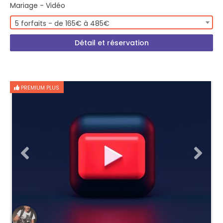
Mariage - Vidéo
5 forfaits - de 165€ à 485€
Détail et réservation
PREMIUM PLUS