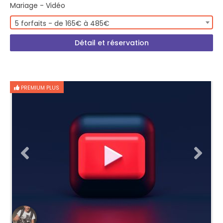
Mariage - Vidéo
5 forfaits - de 165€ à 485€
Détail et réservation
PREMIUM PLUS