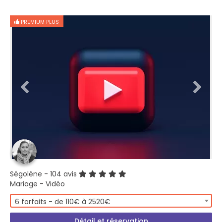
PREMIUM PLUS
Ségolène
- 104 avis
Mariage - Vidéo
6 forfaits - de 110€ à 2520€
Détail et réservation