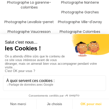
Photographe La garenne-
Photographe Nanterre
colombes
Photographe Garches
Photographe Levallois-perret
Photographe Ville-d'avray
Photographe Vaucresson
Photographe Colombes
Photographe Bois-colombes
Photographe Houilles
Photographe Issy-les-
Photographe Sèvres
moulineaux
Photographe Clichy
Photographe Vanves
Photographe Chatou
Photographe La celle-saint-
Photographe Meudon
cloud
Photographe Asnières-sur-
seine
Photographe Carrières-sur-
Photographe Bougival