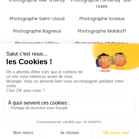
Photographe Ville-d'avray
Photographe Fontenay-aux-
roses
Photographe Saint-cloud
Photographe Sceaux
Photographe Bagneux
Photographe Malakoff
Photographe Vélizy-
Photographe Châtenay-
villacoublay
malabry
Photographe Vanves
Photographe Montrouge
Photographe Viroflay
Photographe Vaucresson
Photographe Garches
Photographe Puteaux
Photographe Suresnes
Photographe Bourg-la-reine
Photographe Verrières-le-
Photographe Arcueil
buisson
Photographe Gentilly
Photographe Jouy-en-josas
Photographe Cachan