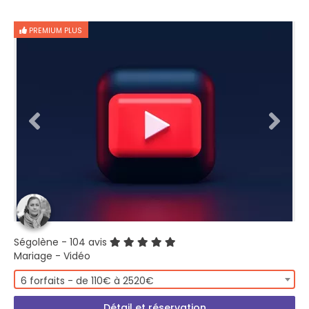
PREMIUM PLUS
Ségolène
- 104 avis
Mariage - Vidéo
6 forfaits - de 110€ à 2520€
Détail et réservation