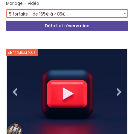
Mariage - Vidéo
5 forfaits - de 165€ à 485€
Détail et réservation
PREMIUM PLUS