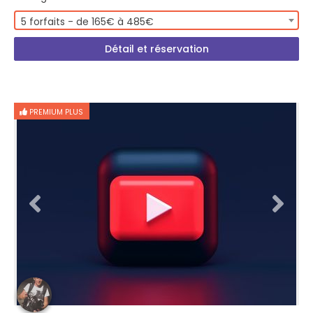
5 forfaits - de 165€ à 485€
Détail et réservation
PREMIUM PLUS