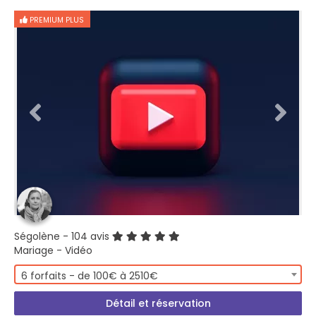
PREMIUM PLUS
Ségolène
- 104 avis
Mariage - Vidéo
6 forfaits - de 100€ à 2510€
Détail et réservation