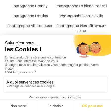
Photographe Drancy
Photographe Le blanc-mesnil
Photographe Les lilas
Photographe Romainville
Photographe Villetaneuse
Photographe Pierrefitte-sur-
seine
Photographe Bagnolet
Photographe Garges-lès-
gonesse
Photographe Montmagny
Photographe Gennevilliers
Photographe Bondy
Photographe Clichy
Photographe Épinay-sur-
Photographe Montreuil
seine
Photographe Paris
Photographe Noisy-le-sec
Photographe Asnières-sur-
seine
Photographe Enghien-les-
Photographe Levallois-perret