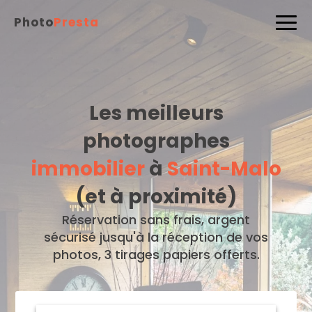
Photo
Presta
Les meilleurs
photographes
immobilier
à
Saint-Malo
(et à proximité)
Réservation sans frais, argent
sécurisé jusqu'à la réception de vos
photos, 3 tirages papiers offerts.