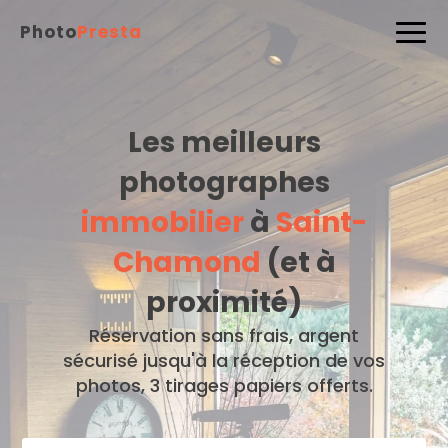
Photo
Presta
Les meilleurs
photographes
immobilier
à
Saint-
Chamond
(et à
proximité)
Réservation sans frais, argent
sécurisé jusqu'à la réception de vos
photos, 3 tirages papiers offerts.