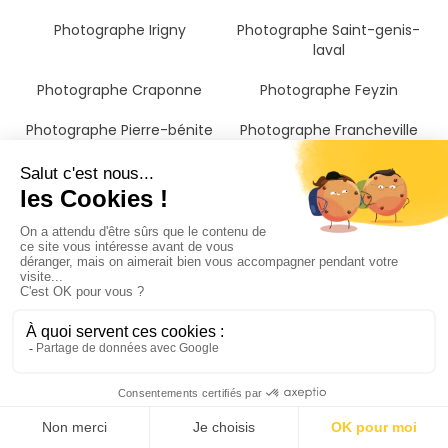
Photographe Irigny
Photographe Saint-genis-
laval
Photographe Craponne
Photographe Feyzin
Photographe Pierre-bénite
Photographe Francheville
Photographe Oullins
Photographe Sainte-foy-lès-
lyon
Photographe Montbrison
Photographe Corbas
Photographe Vénissieux
Photographe Saint-fons
Photographe Écully
Photographe Tassin-la-
demi-lune
Photographe Dardilly
Photographe Mions
Photographe Saint-priest
Photographe Lyon