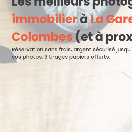
Les meilleurs phot
immobilier
à
La Gar
Colombes
(et à pro
Réservation sans frais, argent sécurisé jusqu
vos photos, 3 tirages papiers offerts.