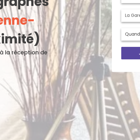
ographes
enne-
ximité)
'à la réception de