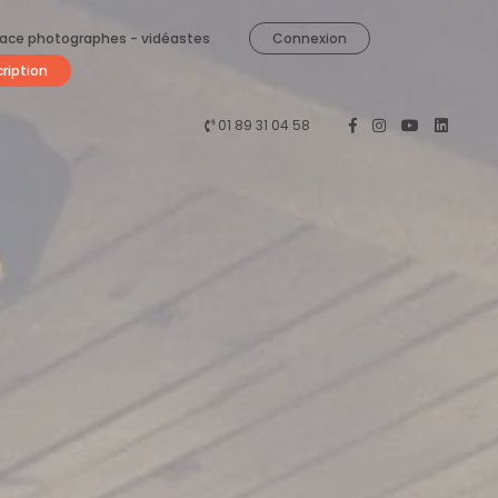
ace photographes - vidéastes
Connexion
cription
01 89 31 04 58