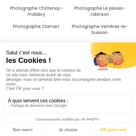
Photographe Châtenay-
Photographe Le plessis-
malabry
robinson
Photographe Clamart
Photographe Verrières-le-
buisson
Photographe Villejuif
Photographe Montrouge
Photographe Gentilly
Photographe Malakoff
Photographe Thiais
Photographe Massy
Photographe Issy-les-
Photographe Le kremlin-
moulineaux
bicêtre
Photographe Vitry-sur-seine
Photographe Vanves
Photographe Meudon
Photographe Orly
Photographe Ivry-sur-seine
Photographe Choisy-le-roi
Photographe Alfortville
Photographe Boulogne-