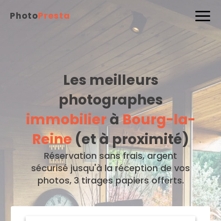
Photo
Presta
Les meilleurs
photographes
immobilier
à
Bourg-la-
Reine
(et à proximité)
Réservation sans frais, argent
sécurisé jusqu'à la réception de vos
photos, 3 tirages papiers offerts.