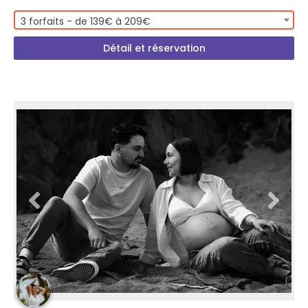
3 forfaits - de 139€ à 209€
Détail et réservation