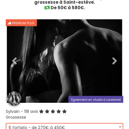
grossesse à Saint-estève.
De 50€ à 580€.
PREMIUM PLUS
Également en studio à Lavelanet
Sylvain
- 118 avis
Grossesse
6 forfaits - de 270€ à 450€