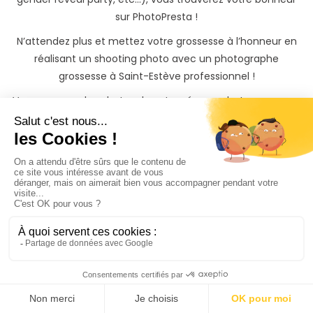
sur PhotoPresta !
N’attendez plus et mettez votre grossesse à l’honneur en
réalisant un shooting photo avec un photographe
grossesse à Saint-Estève professionnel !
Vous recevrez les photos de votre séance photo grossesse
à Saint-Estève(66) sur une belle galerie privée protégée
par mot de passe, qu'il vous sera possible de partager avec
vos proches et de télécharger.
Vous pouvez être rassuré, et profiter pleinement de votre
shooting photo grossesse à Saint-Estève(66). Si vous
souhaitez garder une trace indélébile de grossesse, il vous
sera également possible de commander des tirages
photos papiers à des tarifs préférentiels directement
depuis votre galerie photo privée.
Trouvez rapidement un