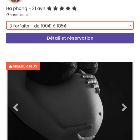
Ha phong
- 31 avis
Grossesse
3 forfaits - de 100€ à 185€
Détail et réservation
PREMIUM PLUS