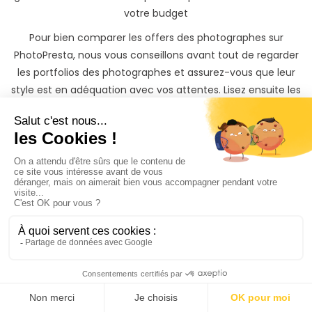
votre budget
Pour bien comparer les offers des photographes sur
PhotoPresta, nous vous conseillons avant tout de regarder
les portfolios des photographes et assurez-vous que leur
style est en adéquation avec vos attentes. Lisez ensuite les
commentaires et les avis des clients sur PhotoPresta. Ceci
vous donnera une idée de la qualité du travail du
photographe et de la façon dont il gère les clients.
Une fois votre choix fait, il ne vous reste ensuite qu’à
discuter avec le photographe grossesse à Pierre-Bénite
que vous avez sélectionné, et à réserver en toute
simplicité et en toute sécurité votre photographe pour
votre grossesse.
Trouver un photographe grossesse à Pierre-Bénite n’a
jamais été aussi simple !
Votre grossesse mérite
les