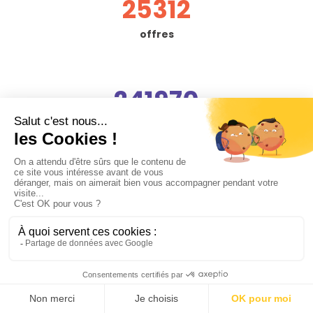
25312
offres
241970
moments de bonheur
immortalisés
45328
avis vérifiés
Besoin
d'accompagnement
?