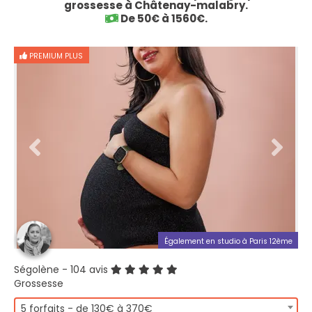
grossesse à Châtenay-malabry.
De 50€ à 1560€.
PREMIUM PLUS
Également en studio à Paris 12ème
Ségolène
- 104 avis
Grossesse
5 forfaits - de 130€ à 370€