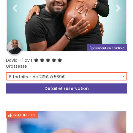
Également en studio à
David
- 1 avis
Grossesse
6 forfaits - de 219€ à 569€
Détail et réservation
PREMIUM PLUS