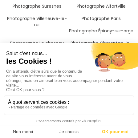
Photographe Suresnes
Photographe Alfortville
Photographe Villeneuve-le-
Photographe Paris
roi
Photographe Épinay-sur-orge
Photographe Le chesnay
Photographe Charenton-le-
pont
Photographe La celle-saint-
Photographe Juvisy-sur-orge
cloud
Photographe Morsang-sur-
orge
Photographe Savigny-sur-
Photographe Châtenay-
orge
Malabry
Photographe Hauts-de-seine