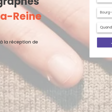
ographes
la-Reine
'à la réception de