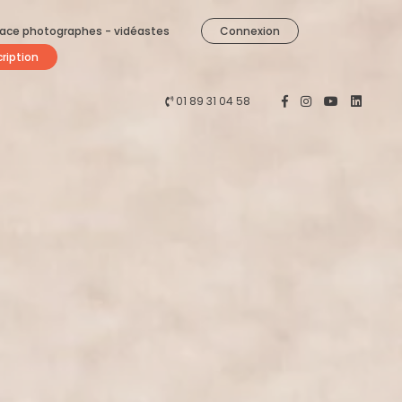
ace photographes - vidéastes
Connexion
cription
01 89 31 04 58