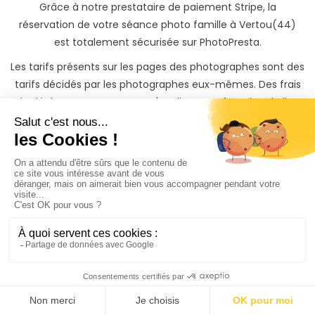
Grâce à notre prestataire de paiement Stripe, la
réservation de votre séance photo famille à Vertou(44)
est totalement sécurisée sur PhotoPresta.
Les tarifs présents sur les pages des photographes sont des
tarifs décidés par les photographes eux-mêmes. Des frais
de déplacements peuvent s'appliquer en fonction du lieu
dans lequel vous souhaitez réaliser votre shooting photo
famille à Vertou(44). Le montant des frais de
déplacements est toujours visible sur votre devis
Vous pouvez aussi commander des options telles qu’un
album de photo, ou des tirages papiers pour garder une
trace indélébile et de beaux souvenirs de votre shooting
photo famille à Vertou(44).
Une fois votre shooting passé, vous recevrez les photos de
votre séance photo famille à Vertou(44) sur une belle
galerie privée protégée par mot de passe, qu'il vous sera
possible de partager avec votre famille et de télécharger.