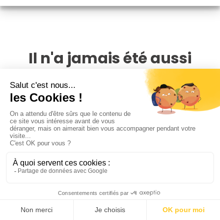
Il n'a jamais été aussi
simple de trouver un
photographe famille à
Chaville
PhotoPresta est présent dans toute la France, avec un
réseau de plus de 4 000 photographes. Vous pouvez
comparer toutes les offres disponibles autour de vous et
de votre famille et trouvez le photographe famille à
Chaville qui correspond à vos attentes et à votre budget
Notre conseil pour trouver le bon photographe sur
PhotoPresta est de bien regarder les portfolios des