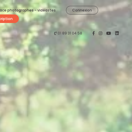
ace photographes - vidéastes
Connexion
cription
01 89 31 04 58