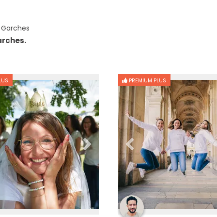
 Garches
arches.
LUS
PREMIUM PLUS