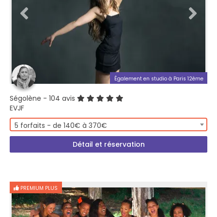
Également en studio à Paris 12ème
Ségolène
- 104 avis
EVJF
5 forfaits - de 140€ à 370€
Détail et réservation
PREMIUM PLUS