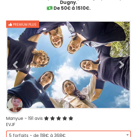
Dugny.
De 50€ à 1510€.
PREMIUM PLUS
Manyue
- 191 avis
EVJF
5 forfaits - de 118€ à 368€