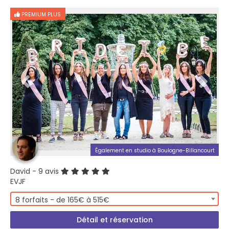
PREMIUM PLUS
Également en studio à Boulogne-Billancourt
David
- 9 avis
EVJF
8 forfaits - de 165€ à 515€
Détail et réservation