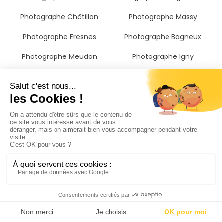
Photographe Châtillon
Photographe Massy
Photographe Fresnes
Photographe Bagneux
Photographe Meudon
Photographe Igny
Photographe Cachan
Photographe L'hay-les-roses
Photographe Issy-les-
Photographe Palaiseau
moulineaux
Photographe Malakoff
Photographe Chevilly-larue
Photographe Arcueil
Photographe Chaville
Photographe Montrouge
Photographe Vélizy-
Photographe Jouy-en-josas
villacoublay
Photographe Gentilly
Photographe Sèvres
Photographe Boulogne-