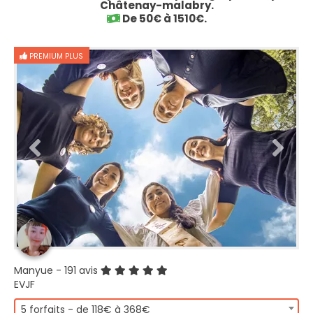
Châtenay-malabry.
De 50€ à 1510€.
PREMIUM PLUS
Manyue
- 191 avis
EVJF
5 forfaits - de 118€ à 368€