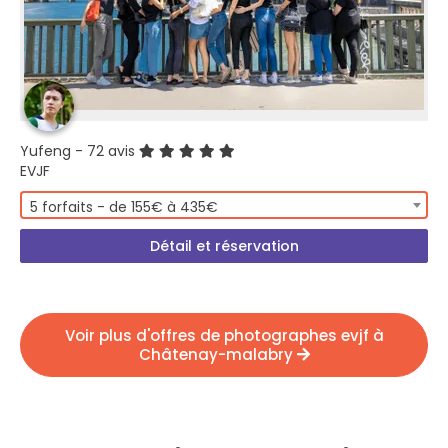
Yufeng
- 72 avis
EVJF
5 forfaits - de 155€ à 435€
Détail et réservation
Voir plus d'offres de photographes evjf à
Châtenay-malabry