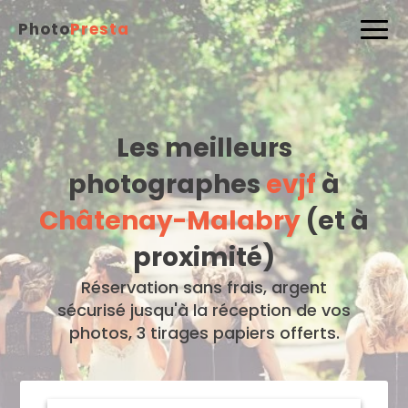
Photo
Presta
Les meilleurs
photographes
evjf
à
Châtenay-Malabry
(et à
proximité)
Réservation sans frais, argent
sécurisé jusqu'à la réception de vos
photos, 3 tirages papiers offerts.