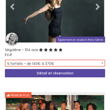
Également en studio à Paris 12ème
Ségolène
- 104 avis
EVJF
5 forfaits - de 140€ à 370€
Détail et réservation
PREMIUM PLUS