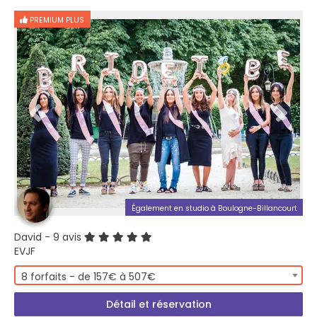
PREMIUM PLUS
Également en studio à Boulogne-Billancourt
David
- 9 avis
EVJF
8 forfaits - de 157€ à 507€
Détail et réservation