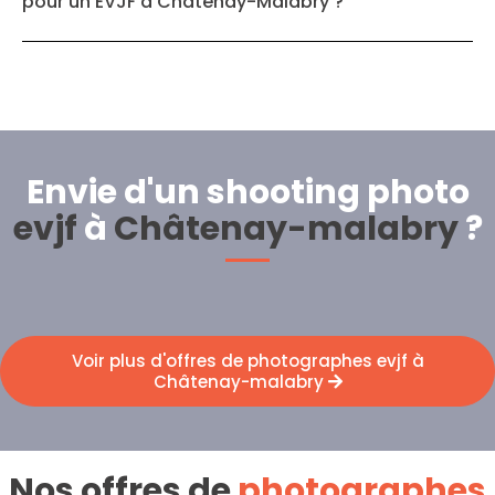
pour un EVJF à Châtenay-Malabry ?
Envie d'un shooting photo
evjf
à
Châtenay-malabry
?
Voir plus d'offres de photographes evjf à
Châtenay-malabry
Nos offres de
photographes